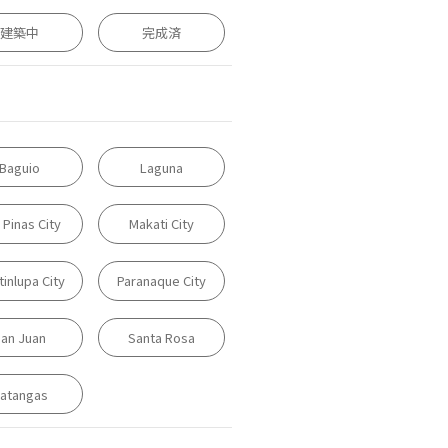
建築中
完成済
Baguio
Laguna
 Pinas City
Makati City
inlupa City
Paranaque City
an Juan
Santa Rosa
atangas