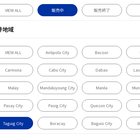
VIEW ALL
販売中
販売終了
件地域
VIEW ALL
Antipolo City
Bacoor
Carmona
Cabu City
Dabao
Las
Malay
Mandaluyoung City
Manila
Munt
Pasay City
Pasig City
Quezon City
S
Taguig City
Boracay
Baguio City
B