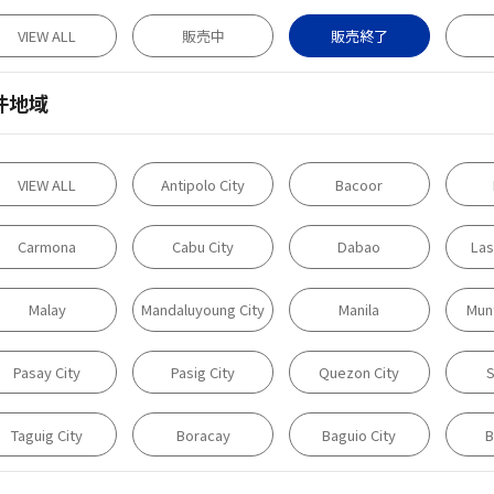
VIEW ALL
販売中
販売終了
件地域
VIEW ALL
Antipolo City
Bacoor
Carmona
Cabu City
Dabao
Las
Malay
Mandaluyoung City
Manila
Munt
Pasay City
Pasig City
Quezon City
S
Taguig City
Boracay
Baguio City
B