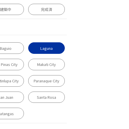
建築中
完成済
Baguio
Laguna
 Pinas City
Makati City
inlupa City
Paranaque City
an Juan
Santa Rosa
atangas