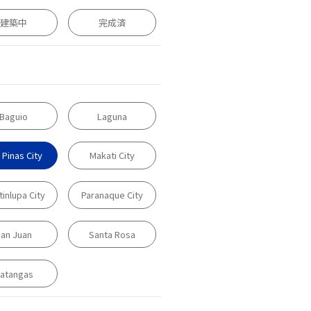
建築中
完成済
Baguio
Laguna
 Pinas City
Makati City
inlupa City
Paranaque City
an Juan
Santa Rosa
atangas