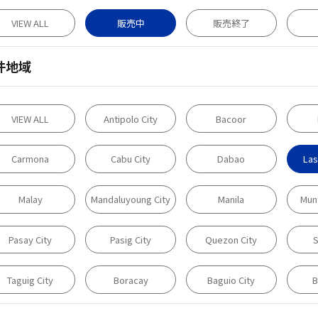
VIEW ALL
販売中
販売終了
件地域
VIEW ALL
Antipolo City
Bacoor
Carmona
Cabu City
Dabao
Las
Malay
Mandaluyoung City
Manila
Munt
Pasay City
Pasig City
Quezon City
S
Taguig City
Boracay
Baguio City
B