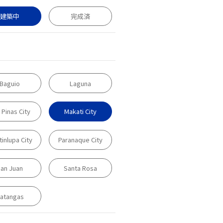
建築中
完成済
Baguio
Laguna
 Pinas City
Makati City
inlupa City
Paranaque City
an Juan
Santa Rosa
atangas