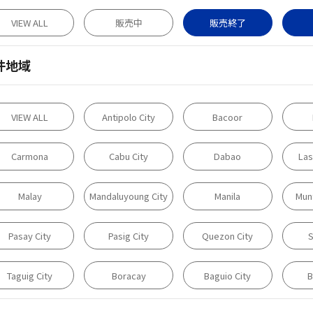
VIEW ALL
販売中
販売終了
件地域
VIEW ALL
Antipolo City
Bacoor
Carmona
Cabu City
Dabao
Las
Malay
Mandaluyoung City
Manila
Munt
Pasay City
Pasig City
Quezon City
S
Taguig City
Boracay
Baguio City
B